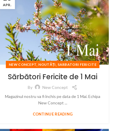
APR.
,
,
NEW CONCEPT
NOUTĂȚI
SARBATORI FERICITE
Sărbători Fericite de 1 Mai
By
New Concept
Magazinul nostru va fi închis pe data de 1 Mai. Echipa
New Concept ...
CONTINUE READING