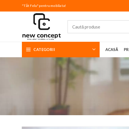
"Tăt Felu" pentru mobila ta!
CATEGORII
ACASĂ
PR