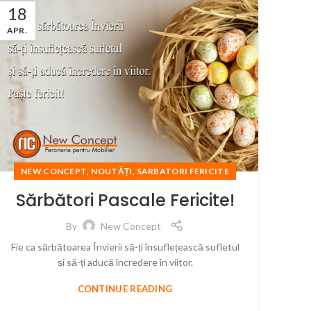
18
APR.
,
,
NEW CONCEPT
NOUTĂȚI
SARBATORI FERICITE
Sărbători Pascale Fericite!
By
New Concept
Fie ca sărbătoarea Învierii să-ți însuflețească sufletul
și să-ți aducă încredere în viitor.
CONTINUE READING