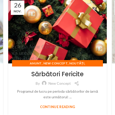
26
NOV.
,
,
,
ANUNT
NEW CONCEPT
NOUTĂȚI
SARBATORI FERICITE
Sărbători Fericite
By
New Concept
Programul de lucru pe perioda sărbătorilor de iarnă
este următorul: ...
CONTINUE READING