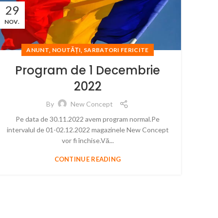
29
NOV.
,
,
ANUNT
NOUTĂȚI
SARBATORI FERICITE
Program de 1 Decembrie
2022
By
New Concept
Pe data de 30.11.2022 avem program normal.Pe
intervalul de 01-02.12.2022 magazinele New Concept
vor fi închise.Vă...
CONTINUE READING