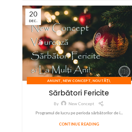
20
DEC.
,
,
,
ANUNT
NEW CONCEPT
NOUTĂȚI
SARBATORI FERICITE
Sărbători Fericite
By
New Concept
Programul de lucru pe perioda sărbătorilor de i...
CONTINUE READING