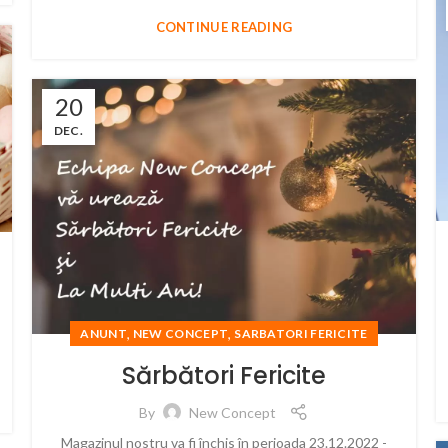
CONTINUE READING
20
DEC.
,
,
ANUNT
NEW CONCEPT
SARBATORI FERICITE
Sărbători Fericite
By
New Concept
Magazinul nostru va fi închis în perioada 23.12.2022 -