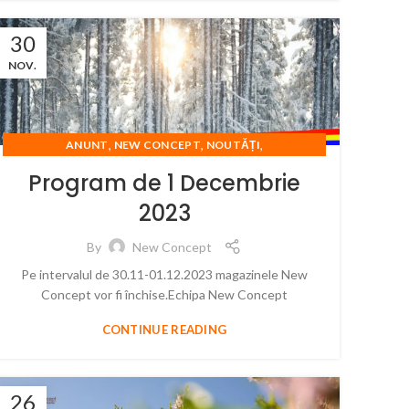
30
NOV.
,
,
,
ANUNT
NEW CONCEPT
NOUTĂȚI
SARBATORI FERICITE
Program de 1 Decembrie
2023
By
New Concept
Pe intervalul de 30.11-01.12.2023 magazinele New
Concept vor fi închise.Echipa New Concept
CONTINUE READING
26