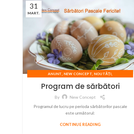
31
MART.
,
,
,
ANUNT
NEW CONCEPT
NOUTĂȚI
SARBATORI FERICITE
Program de sărbători
By
New Concept
Programul de lucru pe perioda sărbătorilor pascale
este următorul:
CONTINUE READING