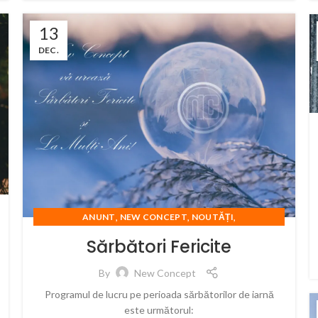
13
DEC.
,
,
,
ANUNT
NEW CONCEPT
NOUTĂȚI
SARBATORI FERICITE
Sărbători Fericite
By
New Concept
Programul de lucru pe perioada sărbătorilor de iarnă
este următorul: