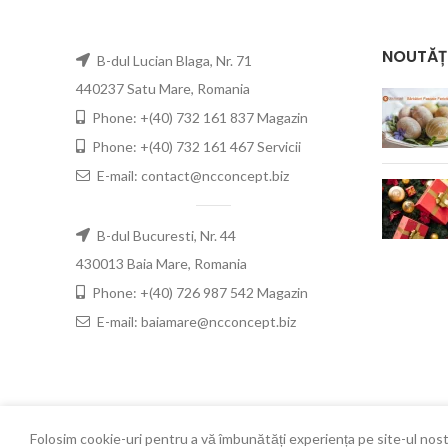
NOUTĂȚ
B-dul Lucian Blaga, Nr. 71
440237 Satu Mare, Romania
Phone: +(40) 732 161 837 Magazin
Phone: +(40) 732 161 467 Servicii
E-mail: contact@ncconcept.biz
B-dul Bucuresti, Nr. 44
430013 Baia Mare, Romania
Phone: +(40) 726 987 542 Magazin
E-mail: baiamare@ncconcept.biz
Folosim cookie-uri pentru a vă îmbunătăți experiența pe site-ul nost
New Concept
2021