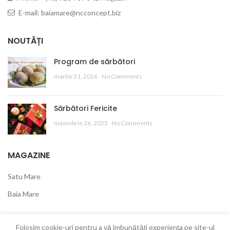
E-mail: baiamare@ncconcept.biz
NOUTĂȚI
Program de sărbători
martie 31, 2026
No Comments
Sărbători Fericite
noiembrie 26, 2025
No Comments
MAGAZINE
Satu Mare
Baia Mare
INFO
Folosim cookie-uri pentru a vă îmbunătăți experiența pe site-ul