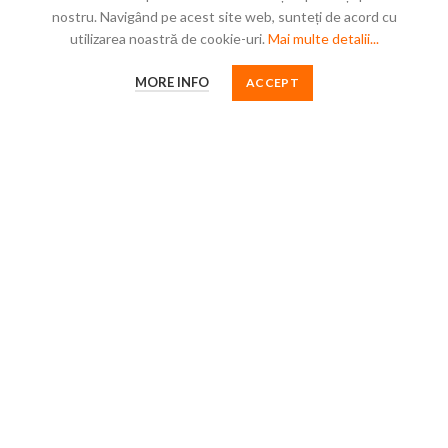
nostru. Navigând pe acest site web, sunteți de acord cu
Politica de confidențialitate
utilizarea noastră de cookie-uri.
Mai multe detalii...
Politica de cookie
MORE INFO
ACCEPT
Termeni și condiții
Garanții
COMPANIE
Despre noi
Contactează-ne