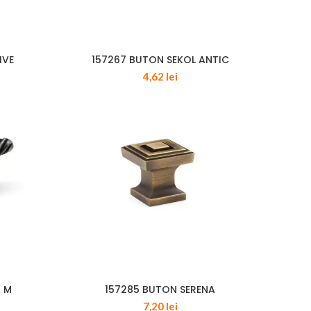
IVE
157267 BUTON SEKOL ANTIC
4,62
lei
A M
157285 BUTON SERENA
7,20
lei