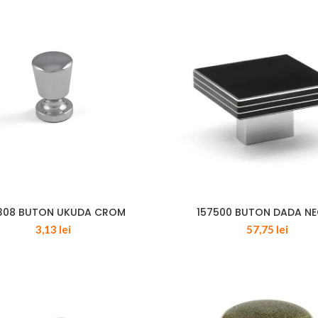
308 BUTON UKUDA CROM
157500 BUTON DADA N
3,13
lei
57,75
lei