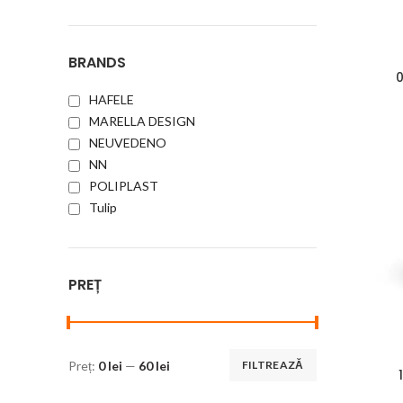
BRANDS
0
HAFELE
MARELLA DESIGN
NEUVEDENO
NN
POLIPLAST
Tulip
PREȚ
Preț:
0 lei
—
60 lei
FILTREAZĂ