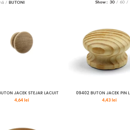
Show
30
60
ină
BUTONI
BUTON JACEK STEJAR LACUIT
09402 BUTON JACEK PIN 
4,64
lei
4,43
lei