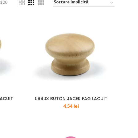
100
LACUIT
09403 BUTON JACEK FAG LACUIT
4,54
lei