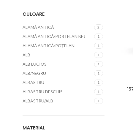
CULOARE
ALAMĂ ANTICĂ
2
ALAMĂ ANTICĂ/PORTELAN BEJ
1
ALAMĂ ANTICĂ/POȚELAN
1
ALB
1
ALB LUCIOS
1
ALB/NEGRU
1
ALBASTRU
1
15
ALBASTRU DESCHIS
1
ALBASTRU/ALB
1
ALUMINIU ANODIZAT
2
ARGINTIU/BEIGE
1
MATERIAL
ARIN LĂCUIT
1