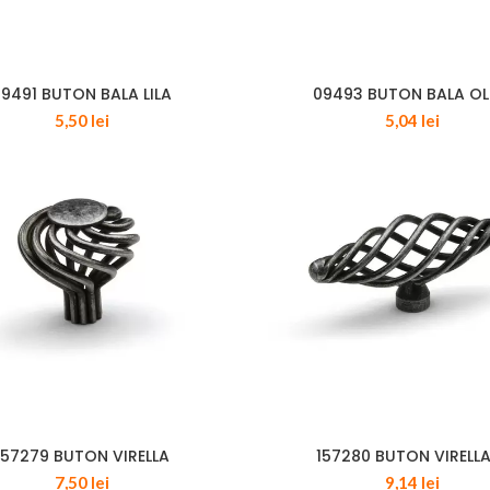
9491 BUTON BALA LILA
09493 BUTON BALA OL
5,50
lei
5,04
lei
157279 BUTON VIRELLA
157280 BUTON VIRELL
7,50
lei
9,14
lei