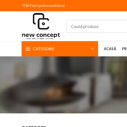
"Tăt Felu" pentru mobila ta!
CATEGORII
ACASĂ
PR