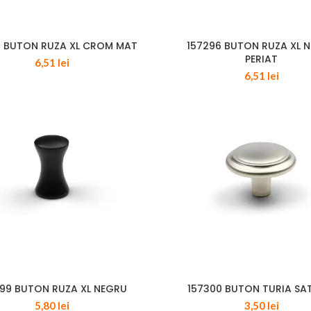
5 BUTON RUZA XL CROM MAT
157296 BUTON RUZA XL N
PERIAT
6,51
lei
6,51
lei
99 BUTON RUZA XL NEGRU
157300 BUTON TURIA SA
5,80
lei
3,50
lei