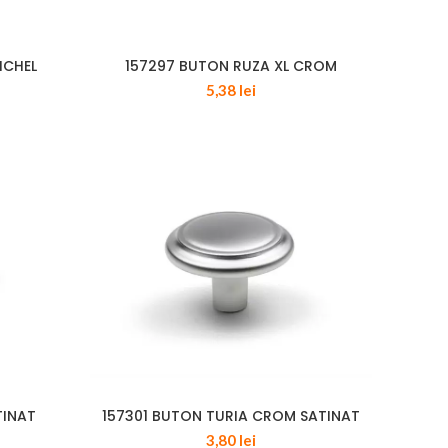
ICHEL
157297 BUTON RUZA XL CROM
5,38
lei
TINAT
157301 BUTON TURIA CROM SATINAT
3,80
lei