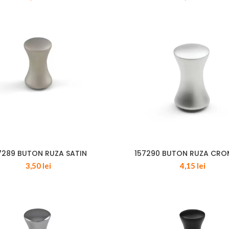
7289 BUTON RUZA SATIN
157290 BUTON RUZA CRO
3,50
lei
4,15
lei