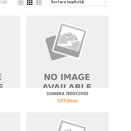
100
0
SOMIERA 1800X2000
577,50
lei