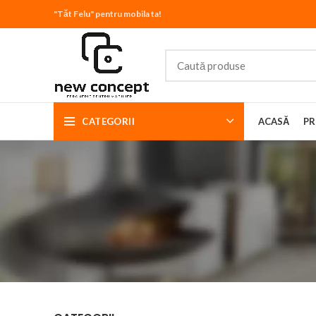
"Tăt Felu" pentru mobila ta!
CATEGORII
ACASĂ
PR