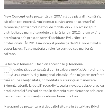
New Concept
este prezentă din 2007 atât pe piața din România,
cât și pe cea externă. Am început cu vânzarea de accesorii și
feronerie pentru producătorii de mobilă, din 2009 am început
distribuția pe mai multe județe din țară, iar din 2012 ne-am extins
activitatea prin prestări servicii (debitare PAL, căntuire
profesională). În 2013 am început producția de MDF vopsit mat și
super lucios. Toate materiale folosite sunt de cea mai bună
calitate.
La fel ca în fenomenul fashion accesoriile și feroneria
înfrumusețează, potențează și pun în valoare mobila. Dar rolul lor nu
e doar unul estetic, ci și funcțional, ele asigurând mișcarea perfectă,
care aduce silențiozitate, comoditate și ușurință în manevrare.
Exigența, atenția la detalii, receptivitatea la inovație, colaborarea cu
producători și furnizori de top în domeniu sunt elemente prin care
căutăm să oferim clienților cele mai bune produse.
Magazinul de prezentare și depozitul situate în Satu Mare Bd-ul