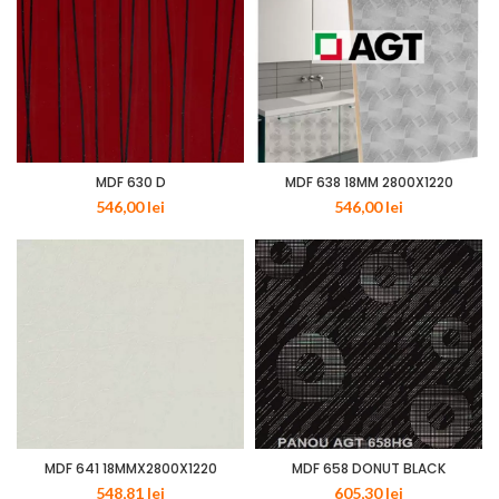
MDF 630 D
MDF 638 18MM 2800X1220
546,00
lei
546,00
lei
MDF 641 18MMX2800X1220
MDF 658 DONUT BLACK
548,81
lei
605,30
lei