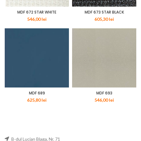
MDF 672 STAR WHITE
MDF 673 STAR BLACK
546,00
lei
605,30
lei
MDF 689
MDF 693
625,80
lei
546,00
lei
B-dul Lucian Blaga, Nr. 71