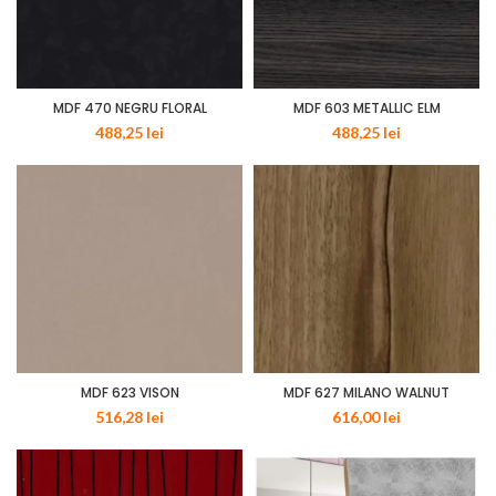
MDF 470 NEGRU FLORAL
MDF 603 METALLIC ELM
488,25
lei
488,25
lei
MDF 623 VISON
MDF 627 MILANO WALNUT
516,28
lei
616,00
lei