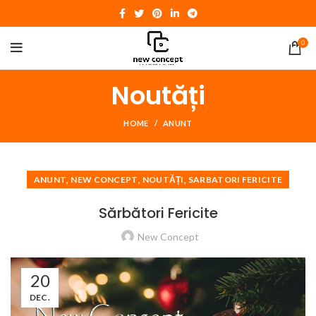
0
Noutăți
HOME
ANUNT
,
,
,
ANUNT
NEW CONCEPT
NOUTĂȚI
SARBATORI FERICITE
Sărbători Fericite
New Concept
20
DEC.