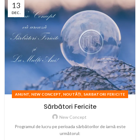
13
DEC.
,
,
,
ANUNT
NEW CONCEPT
NOUTĂȚI
SARBATORI FERICITE
Sărbători Fericite
New Concept
Programul de lucru pe perioada sărbătorilor de iarnă este
următorul: