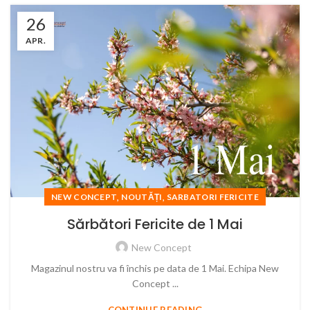
26
APR.
,
,
NEW CONCEPT
NOUTĂȚI
SARBATORI FERICITE
Sărbători Fericite de 1 Mai
New Concept
Magazinul nostru va fi închis pe data de 1 Mai. Echipa New
Concept ...