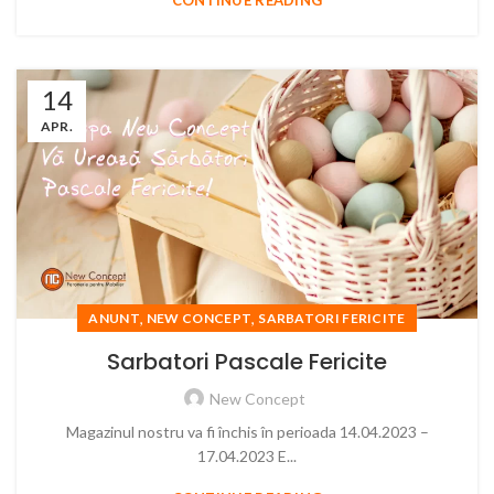
CONTINUE READING
14
APR.
,
,
ANUNT
NEW CONCEPT
SARBATORI FERICITE
Sarbatori Pascale Fericite
New Concept
Magazinul nostru va fi închis în perioada 14.04.2023 –
17.04.2023 E...