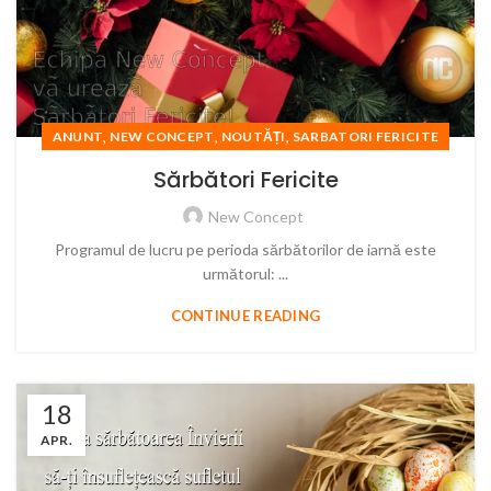
,
,
,
ANUNT
NEW CONCEPT
NOUTĂȚI
SARBATORI FERICITE
Sărbători Fericite
New Concept
Programul de lucru pe perioda sărbătorilor de iarnă este
următorul: ...
CONTINUE READING
18
APR.