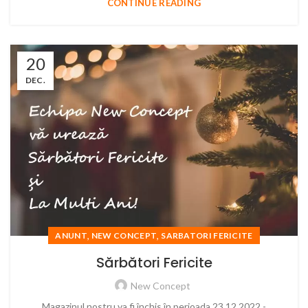
CONTINUE READING
20
DEC.
,
,
ANUNT
NEW CONCEPT
SARBATORI FERICITE
Sărbători Fericite
New Concept
Magazinul nostru va fi închis în perioada 23.12.2022 -