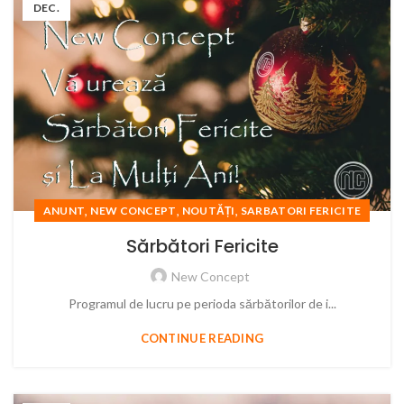
DEC.
,
,
,
ANUNT
NEW CONCEPT
NOUTĂȚI
SARBATORI FERICITE
Sărbători Fericite
New Concept
Programul de lucru pe perioda sărbătorilor de i...
CONTINUE READING