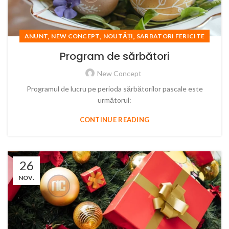
,
,
,
ANUNT
NEW CONCEPT
NOUTĂȚI
SARBATORI FERICITE
Program de sărbători
New Concept
Programul de lucru pe perioda sărbătorilor pascale este
următorul:
CONTINUE READING
26
NOV.