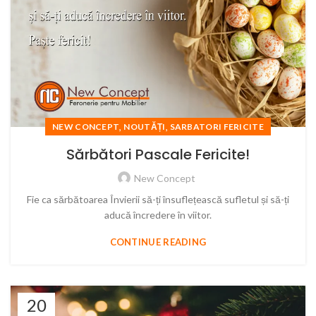
,
,
NEW CONCEPT
NOUTĂȚI
SARBATORI FERICITE
Sărbători Pascale Fericite!
New Concept
Fie ca sărbătoarea Învierii să-ți însuflețească sufletul și să-ți
aducă încredere în viitor.
CONTINUE READING
20