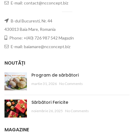
E-mail: contact@ncconcept.biz
B-dul Bucuresti, Nr. 44
430013 Baia Mare, Romania
Phone: +(40) 726 987 542 Magazin
E-mail: baiamare@ncconcept.biz
NOUTĂȚI
Program de sărbători
martie 31, 2026
No Comments
Sărbători Fericite
noiembrie 26, 2025
No Comments
MAGAZINE