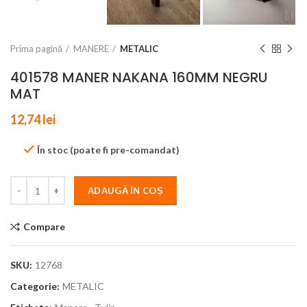
Prima pagină
MANERE
METALIC
401578 MANER NAKANA 160MM NEGRU
MAT
12,74
lei
În stoc (poate fi pre-comandat)
ADAUGĂ ÎN COȘ
Compare
SKU:
12768
Categorie:
METALIC