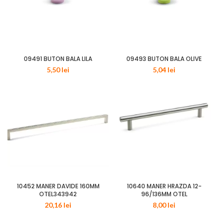
09491 BUTON BALA LILA
09493 BUTON BALA OLIVE
5,50
lei
5,04
lei
10452 MANER DAVIDE 160MM
10640 MANER HRAZDA 12-
OTEL343942
96/136MM OTEL
20,16
lei
8,00
lei