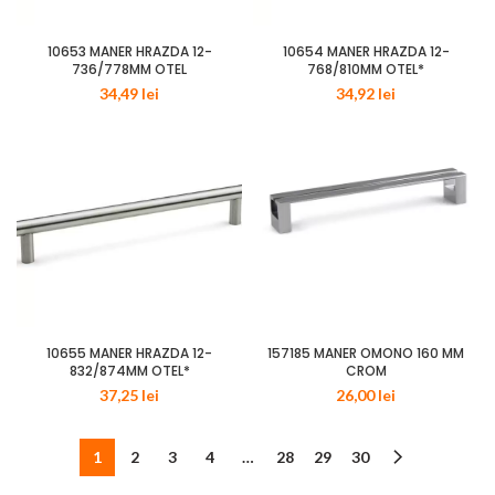
10653 MANER HRAZDA 12-
10654 MANER HRAZDA 12-
736/778MM OTEL
768/810MM OTEL*
34,49
lei
34,92
lei
10655 MANER HRAZDA 12-
157185 MANER OMONO 160 MM
832/874MM OTEL*
CROM
37,25
lei
26,00
lei
1
2
3
4
…
28
29
30