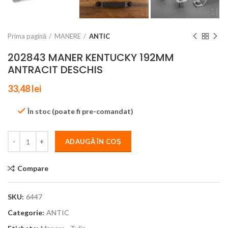
Prima pagină
MANERE
ANTIC
202843 MANER KENTUCKY 192MM
ANTRACIT DESCHIS
33,48
lei
În stoc (poate fi pre-comandat)
ADAUGĂ ÎN COȘ
Compare
SKU:
6447
Categorie:
ANTIC