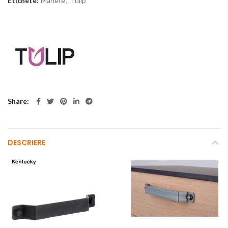
Etichete:
Manere
,
Tulip
Share
DESCRIERE