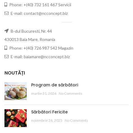
Phone: +(40) 732 161 467 Servicii
E-mail: contact@ncconcept.biz
B-dul Bucuresti, Nr. 44
430013 Baia Mare, Romania
Phone: +(40) 726 987 542 Magazin
E-mail: baiamare@ncconcept.biz
NOUTĂȚI
Program de sărbători
martie 31, 2026
No Comments
Sărbători Fericite
noiembrie 26, 2025
No Comments