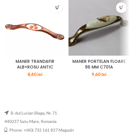
MANER TRANDAFIR
MANER PORTELAN FLOARE
ALB+ROSU ANTIC
96 MM C701A
8,40
lei
9,60
lei
B-dul Lucian Blaga, Nr. 71
440237 Satu Mare, Romania
Phone: +(40) 732 161 837 Magazin