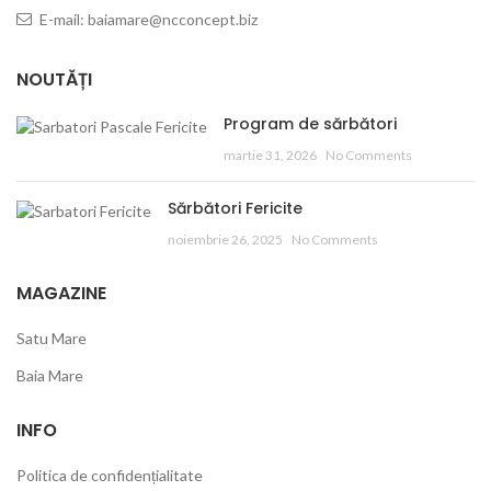
E-mail: baiamare@ncconcept.biz
NOUTĂȚI
Program de sărbători
martie 31, 2026
No Comments
Sărbători Fericite
noiembrie 26, 2025
No Comments
MAGAZINE
Satu Mare
Baia Mare
INFO
Politica de confidențialitate