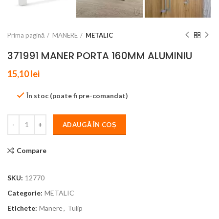
Prima pagină
MANERE
METALIC
371991 MANER PORTA 160MM ALUMINIU
15,10
lei
În stoc (poate fi pre-comandat)
ADAUGĂ ÎN COȘ
Compare
SKU:
12770
Categorie:
METALIC
Etichete:
Manere
,
Tulip