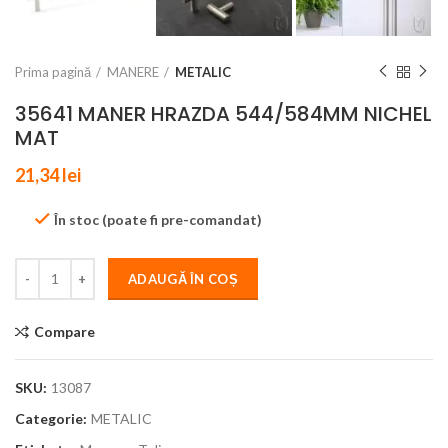
Prima pagină
MANERE
METALIC
35641 MANER HRAZDA 544/584MM NICHEL
MAT
21,34
lei
În stoc (poate fi pre-comandat)
ADAUGĂ ÎN COȘ
Compare
SKU:
13087
Categorie:
METALIC