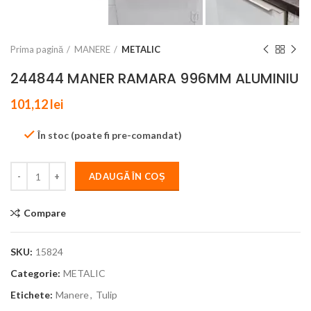
Prima pagină
MANERE
METALIC
244844 MANER RAMARA 996MM ALUMINIU
101,12
lei
În stoc (poate fi pre-comandat)
ADAUGĂ ÎN COȘ
Compare
SKU:
15824
Categorie:
METALIC
Etichete:
Manere
,
Tulip