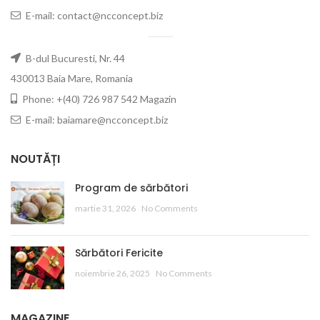
E-mail: contact@ncconcept.biz
B-dul Bucuresti, Nr. 44
430013 Baia Mare, Romania
Phone: +(40) 726 987 542 Magazin
E-mail: baiamare@ncconcept.biz
NOUTĂȚI
Program de sărbători
martie 31, 2026
No Comments
Sărbători Fericite
noiembrie 26, 2025
No Comments
MAGAZINE