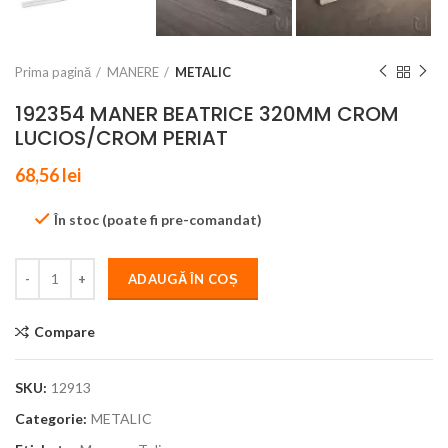
Prima pagină
MANERE
METALIC
192354 MANER BEATRICE 320MM CROM
LUCIOS/CROM PERIAT
68,56
lei
În stoc (poate fi pre-comandat)
ADAUGĂ ÎN COȘ
Compare
SKU:
12913
Categorie:
METALIC