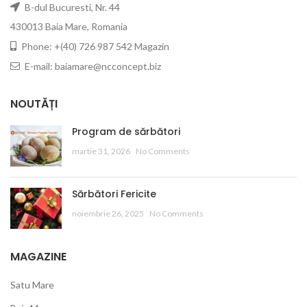
B-dul Bucuresti, Nr. 44
430013 Baia Mare, Romania
Phone: +(40) 726 987 542 Magazin
E-mail: baiamare@ncconcept.biz
NOUTĂȚI
Program de sărbători
martie 31, 2026
No Comments
Sărbători Fericite
noiembrie 26, 2025
No Comments
MAGAZINE
Satu Mare