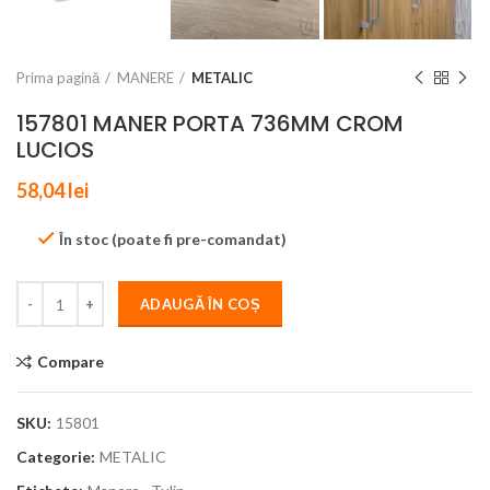
Prima pagină
MANERE
METALIC
157801 MANER PORTA 736MM CROM
LUCIOS
58,04
lei
În stoc (poate fi pre-comandat)
ADAUGĂ ÎN COȘ
Compare
SKU:
15801
Categorie:
METALIC