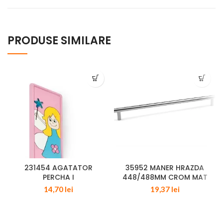
PRODUSE SIMILARE
231454 AGATATOR
35952 MANER HRAZDA
PERCHA I
448/488MM CROM MAT
14,70
lei
19,37
lei