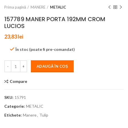
Prima pagină
MANERE
METALIC
157789 MANER PORTA 192MM CROM
LUCIOS
23,83
lei
În stoc (poate fi pre-comandat)
ADAUGĂ ÎN COȘ
Compare
SKU:
15791
Categorie:
METALIC
Etichete:
Manere
,
Tulip