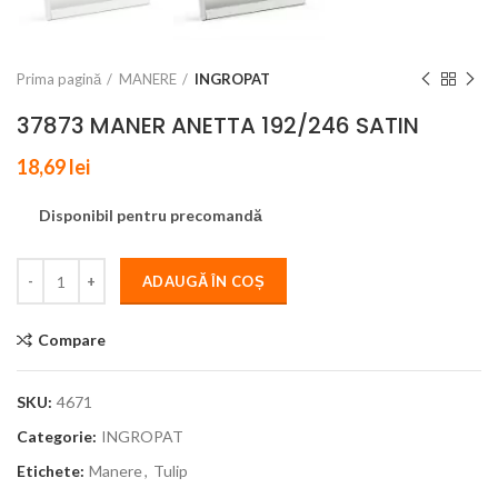
Prima pagină
MANERE
INGROPAT
37873 MANER ANETTA 192/246 SATIN
18,69
lei
Disponibil pentru precomandă
ADAUGĂ ÎN COȘ
Compare
SKU:
4671
Categorie:
INGROPAT
Etichete:
Manere
,
Tulip