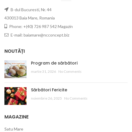
B-dul Bucuresti, Nr. 44
430013 Baia Mare, Romania
Phone: +(40) 726 987 542 Magazin
E-mail: baiamare@ncconcept.biz
NOUTĂȚI
Program de sărbători
martie 31, 2026
No Comments
Sărbători Fericite
noiembrie 26, 2025
No Comments
MAGAZINE
Satu Mare