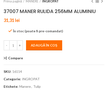
Prima pagină
MANERE
INGROPAT
37007 MANER RULIDA 256MM ALUMINIU
31,31
lei
În stoc (poate fi pre-comandat)
ADAUGĂ ÎN COȘ
Compare
SKU:
16114
Categorie:
INGROPAT
Etichete:
Manere
,
Tulip