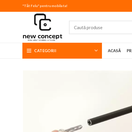
"Tăt Felu" pentru mobila ta!
CATEGORII
ACASĂ
PR