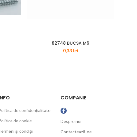
82748 BUCSA M6
D
0,33
lei
INFO
COMPANIE
Politica de confidențialitate
Politica de cookie
Despre noi
Termeni și condiții
Contactează-ne