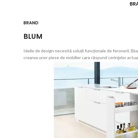
BR
BRAND
BLUM
Ideile de design necesită soluții funcționale de feronerii. Bl
crearea unor piese de mobilier care răspund cerinţelor actu