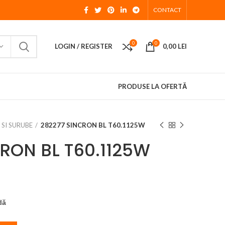
CONTACT
0
0
LOGIN / REGISTER
0,00
LEI
PRODUSE LA OFERTĂ
 SI SURUBE
282277 SINCRON BL T60.1125W
RON BL T60.1125W
dă