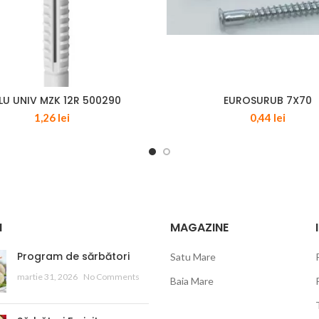
LU UNIV MZK 12R 500290
EUROSURUB 7X70
1,26
lei
0,44
lei
I
MAGAZINE
Program de sărbători
Satu Mare
martie 31, 2026
No Comments
Baia Mare