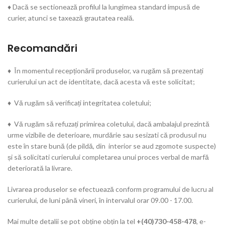
♦ Dacă se sectionează profilul la lungimea standard impusă de
curier, atunci se taxează grautatea reală.
Recomandări
♦ În momentul recepționării produselor, va rugăm să prezentați
curierului un act de identitate, dacă acesta vă este solicitat;
♦ Vă rugăm să verificați integritatea coletului;
♦ Vă rugăm să refuzați primirea coletului, dacă ambalajul prezintă
urme vizibile de deterioare, murdărie sau sesizati că produsul nu
este în stare bună (de pildă, din interior se aud zgomote suspecte)
și să solicitati curierului completarea unui proces verbal de marfă
deteriorată la livrare.
Livrarea produselor se efectuează conform programului de lucru al
curierului, de luni până vineri, în intervalul orar 09.00 - 17.00.
Mai multe detalii se pot obține obțin la tel
+(40)730-458-478
, e-