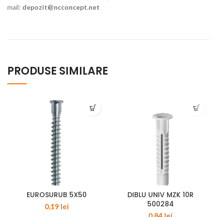
mail:
depozit@ncconcept.net
PRODUSE SIMILARE
EUROSURUB 5X50
DIBLU UNIV MZK 10R
500284
0,19
lei
0,84
lei