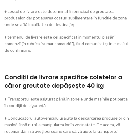
♦ costul de livrare este determinat în principal de greutatea
produselor, dar pot aparea costuri suplimentare în funcîție de zona
unde se află localitatea de destinație;
♦ termenul de livrare este cel specificat în momentul plasării
comenzii (în rubrica "sumar comandă"), fiind comunicat și în e-mailul
de confirmare.
Condiții de livrare specifice coletelor a
căror greutate depășește 40 kg
♦ Transportul este asigurat până în zonele unde mașinile pot parca
în condiții de siguranță
♦ Conducătorul autovehiculului ajută la descărcarea produselor din
mașină, însă nu și la manipularea lor în vecinatate. De aceea, vă
recomandăm să aveți persoane care să vă ajute la transportul