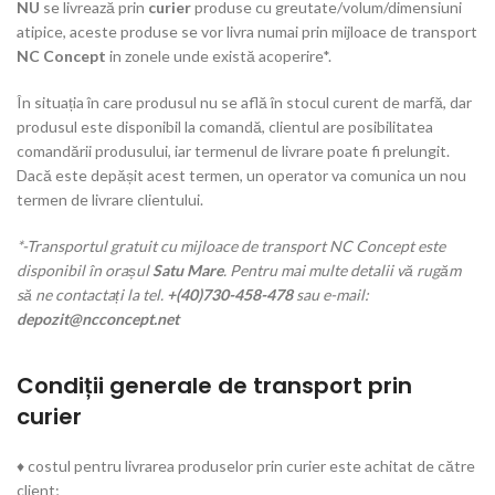
NU
se livrează prin
curier
produse cu greutate/volum/dimensiuni
atipice, aceste produse se vor livra numai prin mijloace de transport
NC Concept
in zonele unde există acoperire*.
În situația în care produsul nu se află în stocul curent de marfă, dar
produsul este disponibil la comandă, clientul are posibilitatea
comandării produsului, iar termenul de livrare poate fi prelungit.
Dacă este depășit acest termen, un operator va comunica un nou
termen de livrare clientului.
*-Transportul gratuit cu mijloace de transport NC Concept este
disponibil în orașul
Satu Mare
. Pentru mai multe detalii vă rugăm
să ne contactați la tel.
+(40)730-458-478
sau e-mail:
depozit@ncconcept.net
Condiții generale de transport prin
curier
♦ costul pentru livrarea produselor prin curier este achitat de către
client;