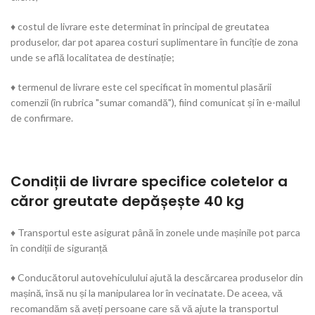
♦ costul de livrare este determinat în principal de greutatea
produselor, dar pot aparea costuri suplimentare în funcîție de zona
unde se află localitatea de destinație;
♦ termenul de livrare este cel specificat în momentul plasării
comenzii (în rubrica "sumar comandă"), fiind comunicat și în e-mailul
de confirmare.
Condiții de livrare specifice coletelor a
căror greutate depășește 40 kg
♦ Transportul este asigurat până în zonele unde mașinile pot parca
în condiții de siguranță
♦ Conducătorul autovehiculului ajută la descărcarea produselor din
mașină, însă nu și la manipularea lor în vecinatate. De aceea, vă
recomandăm să aveți persoane care să vă ajute la transportul