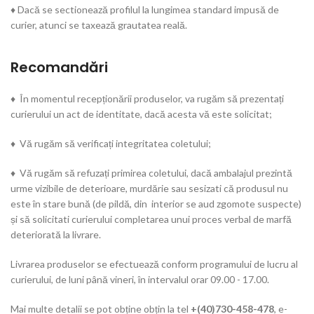
♦ Dacă se sectionează profilul la lungimea standard impusă de
curier, atunci se taxează grautatea reală.
Recomandări
♦ În momentul recepționării produselor, va rugăm să prezentați
curierului un act de identitate, dacă acesta vă este solicitat;
♦ Vă rugăm să verificați integritatea coletului;
♦ Vă rugăm să refuzați primirea coletului, dacă ambalajul prezintă
urme vizibile de deterioare, murdărie sau sesizati că produsul nu
este în stare bună (de pildă, din interior se aud zgomote suspecte)
și să solicitati curierului completarea unui proces verbal de marfă
deteriorată la livrare.
Livrarea produselor se efectuează conform programului de lucru al
curierului, de luni până vineri, în intervalul orar 09.00 - 17.00.
Mai multe detalii se pot obține obțin la tel
+(40)730-458-478
, e-