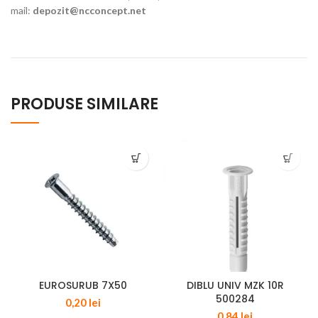
mail:
depozit@ncconcept.net
PRODUSE SIMILARE
EUROSURUB 7X50
DIBLU UNIV MZK 10R
500284
0,20
lei
0,84
lei