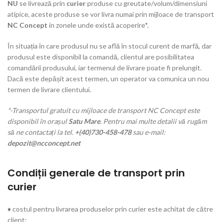
NU
se livrează prin
curier
produse cu greutate/volum/dimensiuni
atipice, aceste produse se vor livra numai prin mijloace de transport
NC Concept
in zonele unde există acoperire*.
În situația în care produsul nu se află în stocul curent de marfă, dar
produsul este disponibil la comandă, clientul are posibilitatea
comandării produsului, iar termenul de livrare poate fi prelungit.
Dacă este depășit acest termen, un operator va comunica un nou
termen de livrare clientului.
*-Transportul gratuit cu mijloace de transport NC Concept este
disponibil în orașul
Satu Mare
. Pentru mai multe detalii vă rugăm
să ne contactați la tel.
+(40)730-458-478
sau e-mail:
depozit@ncconcept.net
Condiții generale de transport prin
curier
♦ costul pentru livrarea produselor prin curier este achitat de către
client;