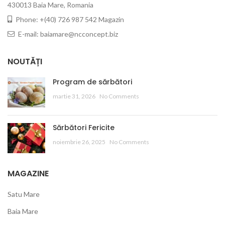
430013 Baia Mare, Romania
Phone: +(40) 726 987 542 Magazin
E-mail: baiamare@ncconcept.biz
NOUTĂȚI
Program de sărbători
martie 31, 2026
No Comments
Sărbători Fericite
noiembrie 26, 2025
No Comments
MAGAZINE
Satu Mare
Baia Mare