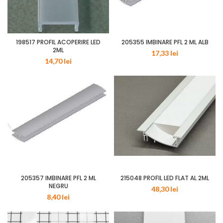
198517 PROFIL ACOPERIRE LED
205355 IMBINARE PFL 2 ML ALB
2ML
17,33
lei
14,70
lei
205357 IMBINARE PFL 2 ML
215048 PROFIL LED FLAT AL 2ML
NEGRU
48,30
lei
8,40
lei