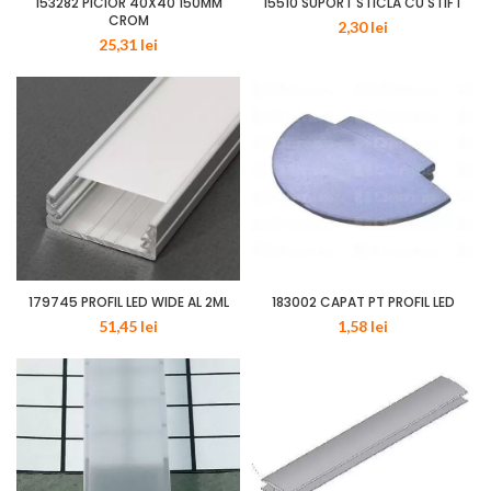
153282 PICIOR 40X40 150MM
15510 SUPORT STICLA CU STIFT
CROM
2,30
lei
25,31
lei
179745 PROFIL LED WIDE AL 2ML
183002 CAPAT PT PROFIL LED
51,45
lei
1,58
lei