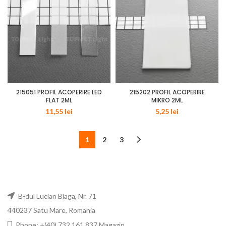
215051 PROFIL ACOPERIRE LED
215202 PROFIL ACOPERIRE
FLAT 2ML
MIKRO 2ML
11,55
lei
5,25
lei
1
2
3
B-dul Lucian Blaga, Nr. 71
440237 Satu Mare, Romania
Phone: +(40) 732 161 837 Magazin