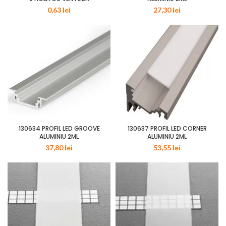
0,63
lei
27,30
lei
130634 PROFIL LED GROOVE
130637 PROFIL LED CORNER
ALUMINIU 2ML
ALUMINIU 2ML
37,80
lei
53,55
lei