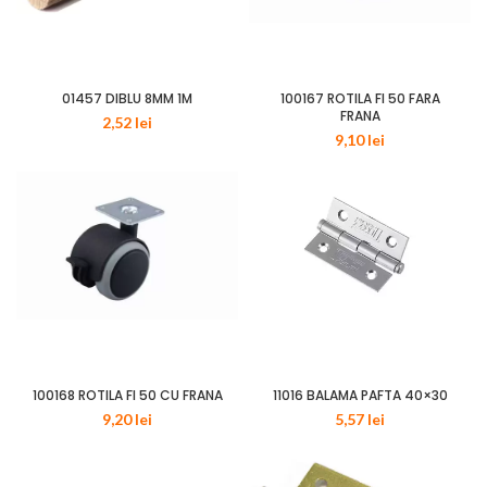
01457 DIBLU 8MM 1M
100167 ROTILA FI 50 FARA
FRANA
2,52
lei
9,10
lei
100168 ROTILA FI 50 CU FRANA
11016 BALAMA PAFTA 40×30
9,20
lei
5,57
lei