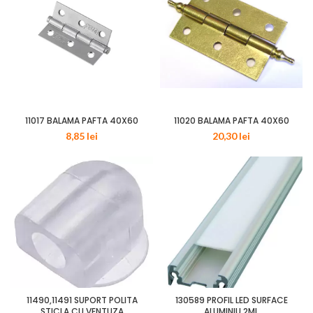
11017 BALAMA PAFTA 40X60
11020 BALAMA PAFTA 40X60
8,85
lei
20,30
lei
11490,11491 SUPORT POLITA
130589 PROFIL LED SURFACE
STICLA CU VENTUZA
ALUMINIU 2ML