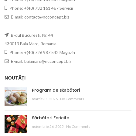
Phone: +(40) 732 161 467 Servicii
E-mail: contact@ncconcept.biz
B-dul Bucuresti, Nr. 44
430013 Baia Mare, Romania
Phone: +(40) 726 987 542 Magazin
E-mail: baiamare@ncconcept.biz
NOUTĂȚI
Program de sărbători
martie 31, 2026
No Comments
Sărbători Fericite
noiembrie 26, 2025
No Comments