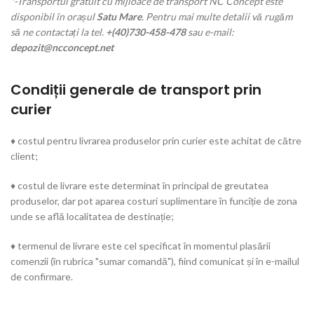
*-Transportul gratuit cu mijloace de transport NC Concept este
disponibil în orașul
Satu Mare
. Pentru mai multe detalii vă rugăm
să ne contactați la tel.
+(40)730-458-478
sau e-mail:
depozit@ncconcept.net
Condiții generale de transport prin
curier
♦ costul pentru livrarea produselor prin curier este achitat de către
client;
♦ costul de livrare este determinat în principal de greutatea
produselor, dar pot aparea costuri suplimentare în funcîție de zona
unde se află localitatea de destinație;
♦ termenul de livrare este cel specificat în momentul plasării
comenzii (în rubrica "sumar comandă"), fiind comunicat și în e-mailul
de confirmare.