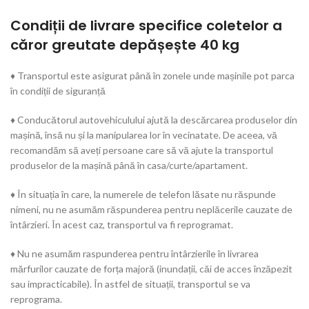
Condiții de livrare specifice coletelor a
căror greutate depășește 40 kg
♦ Transportul este asigurat până în zonele unde mașinile pot parca
în condiții de siguranță
♦ Conducătorul autovehiculului ajută la descărcarea produselor din
mașină, însă nu și la manipularea lor în vecinatate. De aceea, vă
recomandăm să aveți persoane care să vă ajute la transportul
produselor de la mașină până în casa/curte/apartament.
♦ În situația în care, la numerele de telefon lăsate nu răspunde
nimeni, nu ne asumăm răspunderea pentru neplăcerile cauzate de
întârzieri. În acest caz, transportul va fi reprogramat.
♦ Nu ne asumăm raspunderea pentru întârzierile în livrarea
mărfurilor cauzate de forța majoră (inundații, căi de acces înzăpezit
sau impracticabile). În astfel de situații, transportul se va
reprograma.