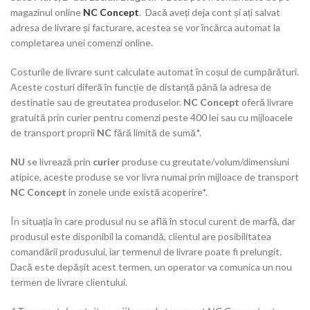
magazinul online
NC Concept
. Dacă aveți deja cont și ați salvat
adresa de livrare și facturare, acestea se vor încărca automat la
completarea unei comenzi online.
Costurile de livrare sunt calculate automat în coșul de cumpărături.
Aceste costuri diferă în funcție de distanță până la adresa de
destinatie sau de greutatea produselor.
NC Concept
oferă livrare
gratuită prin curier pentru comenzi peste 400 lei sau cu mijloacele
de transport proprii
NC
fără limită de sumă*.
NU
se livrează prin
curier
produse cu greutate/volum/dimensiuni
atipice, aceste produse se vor livra numai prin mijloace de transport
NC Concept
in zonele unde există acoperire*.
În situația în care produsul nu se află în stocul curent de marfă, dar
produsul este disponibil la comandă, clientul are posibilitatea
comandării produsului, iar termenul de livrare poate fi prelungit.
Dacă este depășit acest termen, un operator va comunica un nou
termen de livrare clientului.