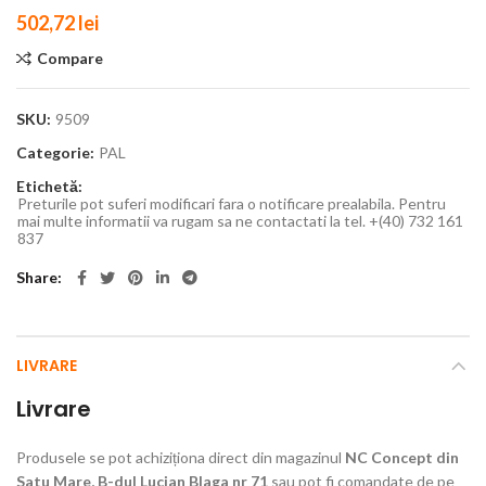
502,72
lei
Compare
SKU:
9509
Categorie:
PAL
Etichetă:
Preturile pot suferi modificari fara o notificare prealabila. Pentru
mai multe informatii va rugam sa ne contactati la tel. +(40) 732 161
837
Share
LIVRARE
Livrare
Produsele se pot achiziționa direct din magazinul
NC Concept din
Satu Mare, B-dul Lucian Blaga nr 71
sau pot fi comandate de pe