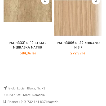
PAL H3331 ST10 STEJAR
PAL H3006 ST22 ZEBRANO
NEBRASKA NATUR
NISIP
584,36
lei
272,39
lei
B-dul Lucian Blaga, Nr. 71
440237 Satu Mare, Romania
Phone: +(40) 732 161 837 Magazin