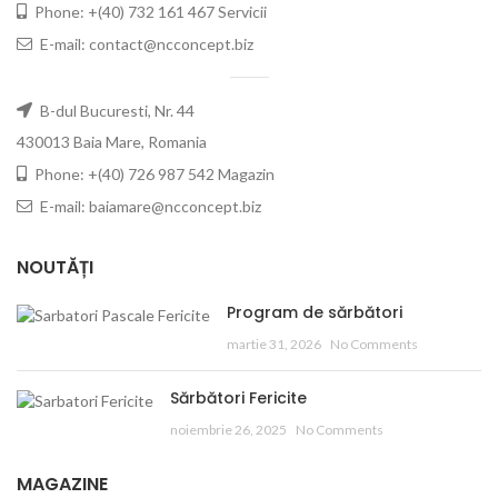
Phone: +(40) 732 161 467 Servicii
E-mail: contact@ncconcept.biz
B-dul Bucuresti, Nr. 44
430013 Baia Mare, Romania
Phone: +(40) 726 987 542 Magazin
E-mail: baiamare@ncconcept.biz
NOUTĂȚI
Program de sărbători
martie 31, 2026
No Comments
Sărbători Fericite
noiembrie 26, 2025
No Comments
MAGAZINE