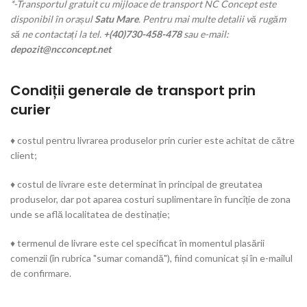
*-Transportul gratuit cu mijloace de transport NC Concept este
disponibil în orașul
Satu Mare
. Pentru mai multe detalii vă rugăm
să ne contactați la tel.
+(40)730-458-478
sau e-mail:
depozit@ncconcept.net
Condiții generale de transport prin
curier
♦ costul pentru livrarea produselor prin curier este achitat de către
client;
♦ costul de livrare este determinat în principal de greutatea
produselor, dar pot aparea costuri suplimentare în funcîție de zona
unde se află localitatea de destinație;
♦ termenul de livrare este cel specificat în momentul plasării
comenzii (în rubrica "sumar comandă"), fiind comunicat și în e-mailul
de confirmare.