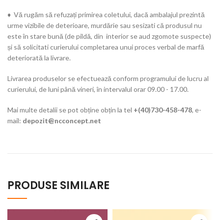
♦ Vă rugăm să refuzați primirea coletului, dacă ambalajul prezintă
urme vizibile de deterioare, murdărie sau sesizati că produsul nu
este în stare bună (de pildă, din interior se aud zgomote suspecte)
și să solicitati curierului completarea unui proces verbal de marfă
deteriorată la livrare.
Livrarea produselor se efectuează conform programului de lucru al
curierului, de luni până vineri, în intervalul orar 09.00 - 17.00.
Mai multe detalii se pot obține obțin la tel
+(40)730-458-478
, e-
mail:
depozit@ncconcept.net
PRODUSE SIMILARE