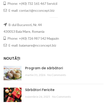
Phone: +(40) 732 161 467 Servicii
E-mail: contact@ncconcept.biz
B-dul Bucuresti, Nr. 44
430013 Baia Mare, Romania
Phone: +(40) 726 987 542 Magazin
E-mail: baiamare@ncconcept.biz
NOUTĂȚI
Program de sărbători
martie 31, 2026
No Comments
Sărbători Fericite
noiembrie 26, 2025
No Comments