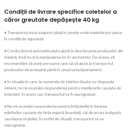
Condiții de livrare specifice coletelor a
căror greutate depășește 40 kg
♦ Transportul este asigurat până în zonele unde mașinile pot parca
în condiții de siguranță
♦ Conducătorul autovehiculului ajută la descărcarea produselor din
mașină, însă nu și la manipularea lor în vecinatate. De aceea, vă
recomandăm să aveți persoane care să vă ajute la transportul
produselor de la mașină până în casa/curte/apartament.
♦ În situația în care, la numerele de telefon lăsate nu răspunde
nimeni, nu ne asumăm răspunderea pentru neplăcerile cauzate de
întârzieri. În acest caz, transportul va fi reprogramat.
♦ Nu ne asumăm raspunderea pentru întârzierile în livrarea
mărfurilor cauzate de forța majoră (inundații, căi de acces înzăpezit
sau impracticabile). În astfel de situații, transportul se va
reprograma.