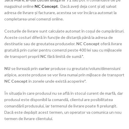
magazinul online
NC Concept
. Dacă aveți deja cont și ați salvat
adresa de livrare și facturare, acestea se vor încărca automat la
completarea unei comenzi online.
Costurile de livrare sunt calculate automat în coșul de cumpărături.
Aceste costuri diferă în funcție de distanță până la adresa de
destinatie sau de greutatea produselor.
NC Concept
oferă livrare
gratuită prin curier pentru comenzi peste 400 lei sau cu mijloacele
de transport proprii
NC
fără limită de sumă*.
NU
se livrează prin
curier
produse cu greutate/volum/dimensiuni
atipice, aceste produse se vor livra numai prin mijloace de transport
NC Concept
in zonele unde există acoperire*.
În situația în care produsul nu se află în stocul curent de marfă, dar
produsul este disponibil la comandă, clientul are posibilitatea
comandării produsului, iar termenul de livrare poate fi prelungit.
Dacă este depășit acest termen, un operator va comunica un nou
termen de livrare clientului.