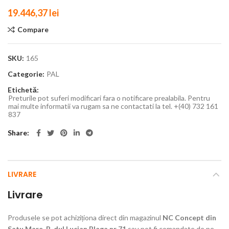
19.446,37
lei
Compare
SKU:
165
Categorie:
PAL
Etichetă:
Preturile pot suferi modificari fara o notificare prealabila. Pentru
mai multe informatii va rugam sa ne contactati la tel. +(40) 732 161
837
Share
LIVRARE
Livrare
Produsele se pot achiziționa direct din magazinul
NC Concept din
Satu Mare, B-dul Lucian Blaga nr 71
sau pot fi comandate de pe