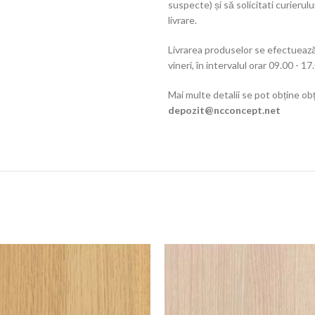
suspecte) și să solicitati curieru
livrare.
Livrarea produselor se efectuează 
vineri, în intervalul orar 09.00 - 17
Mai multe detalii se pot obține obț
depozit@ncconcept.net