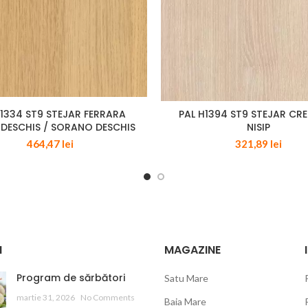
H1334 ST9 STEJAR FERRARA
PAL H1394 ST9 STEJAR C
DESCHIS / SORANO DESCHIS
NISIP
464,47
lei
321,89
lei
I
MAGAZINE
Program de sărbători
Satu Mare
martie 31, 2026
No Comments
Baia Mare