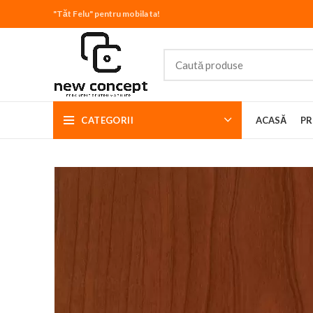
"Tăt Felu" pentru mobila ta!
CATEGORII
ACASĂ
PR