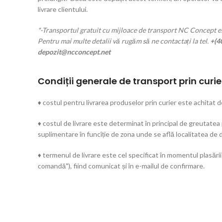
livrare clientului.
*-Transportul gratuit cu mijloace de transport NC Concept es
Pentru mai multe detalii vă rugăm să ne contactați la tel.
+(4
depozit@ncconcept.net
Condiții generale de transport prin curie
♦ costul pentru livrarea produselor prin curier este achitat d
♦ costul de livrare este determinat în principal de greutatea
suplimentare în funcîție de zona unde se află localitatea de d
♦ termenul de livrare este cel specificat în momentul plasării
comandă"), fiind comunicat și în e-mailul de confirmare.