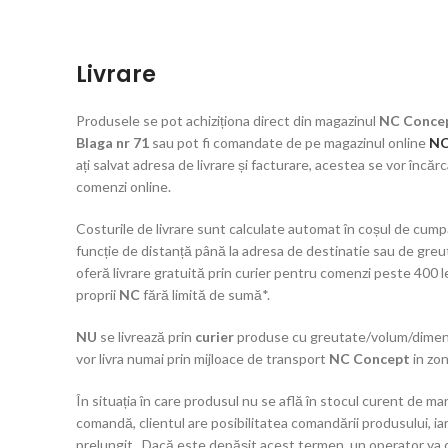
Livrare
Produsele se pot achiziționa direct din magazinul
NC Concep
Blaga nr 71
sau pot fi comandate de pe magazinul online
NC
ați salvat adresa de livrare și facturare, acestea se vor încă
comenzi online.
Costurile de livrare sunt calculate automat în coșul de cumpă
funcție de distanță până la adresa de destinatie sau de gre
oferă livrare gratuită prin curier pentru comenzi peste 400 l
proprii
NC
fără limită de sumă*.
NU
se livrează prin
curier
produse cu greutate/volum/dimens
vor livra numai prin mijloace de transport
NC Concept
in zon
În situația în care produsul nu se află în stocul curent de mar
comandă, clientul are posibilitatea comandării produsului, iar
prelungit. Dacă este depășit acest termen, un operator va