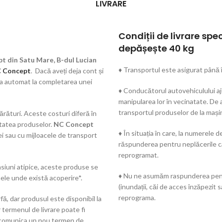
LIVRARE
Condiții de livrare spe
depășește 40 kg
t din Satu Mare, B-dul Lucian
♦ Transportul este asigurat până î
 Concept
. Dacă aveți deja cont și
rca automat la completarea unei
♦ Conducătorul autovehiculului aju
manipularea lor în vecinatate. De
transportul produselor de la mași
rături. Aceste costuri diferă în
utatea produselor.
NC Concept
♦ În situația în care, la numerel
ei sau cu mijloacele de transport
răspunderea pentru neplăcerile cau
reprogramat.
iuni atipice, aceste produse se
♦ Nu ne asumăm raspunderea pentru
ele unde există acoperire*.
(inundații, căi de acces înzăpezit s
reprograma.
fă, dar produsul este disponibil la
 termenul de livrare poate fi
 comunica un nou termen de