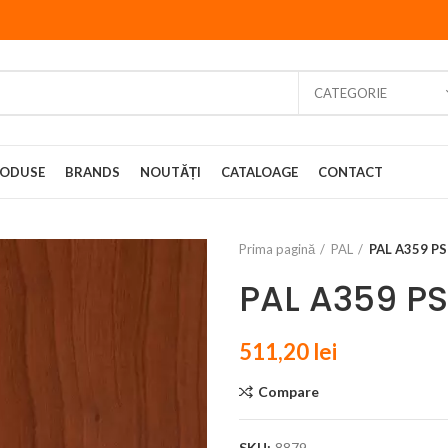
CATEGORIE
ODUSE
BRANDS
NOUTĂȚI
CATALOAGE
CONTACT
Prima pagină
PAL
PAL A359 P
PAL A359 PS
511,20
lei
Compare
SKU:
8879