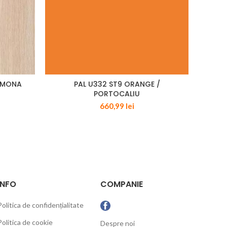
REMONA
PAL U332 ST9 ORANGE /
PA
PORTOCALIU
660,99
lei
INFO
COMPANIE
Politica de confidențialitate
Politica de cookie
Despre noi