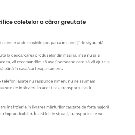
cifice coletelor a căror greutate
n zonele unde mașinile pot parca în condiții de siguranță
tă la descărcarea produselor din mașină, însă nu și la
 aceea, vă recomandăm să aveți persoane care să vă ajute la
nă până în casa/curte/apartament.
e de telefon lăsate nu răspunde nimeni, nu ne asumăm
zate de întârzieri. În acest caz, transportul va fi
 întârzierile în livrarea mărfurilor cauzate de forța majoră
au impracticabile). În astfel de situații, transportul se va