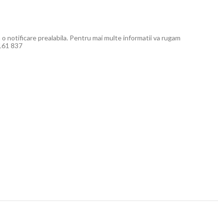
a o notificare prealabila. Pentru mai multe informatii va rugam
 161 837