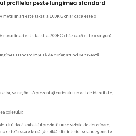
l profilelor peste lungimea standard
 4 metri liniari este taxat la 100KG chiar dacă este o
 5 metri liniari este taxat la 200KG chiar dacă este o singură
 lungimea standard impusă de curier, atunci se taxează
elor, va rugăm să prezentați curierului un act de identitate,
ea coletului;
letului, dacă ambalajul prezintă urme vizibile de deterioare,
 nu este în stare bună (de pildă, din interior se aud zgomote