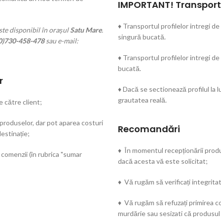
IMPORTANT! Transportu
♦ Transportul profilelor intregi de
te disponibil în orașul
Satu Mare
.
singură bucată.
0)730-458-478
sau e-mail:
♦ Transportul profilelor intregi de
bucată.
r
♦ Dacă se sectionează profilul la
grautatea reală.
e către client;
 produselor, dar pot aparea costuri
Recomandări
estinație;
♦ În momentul recepționării produs
 comenzii (în rubrica "sumar
dacă acesta vă este solicitat;
♦ Vă rugăm să verificați integritat
♦ Vă rugăm să refuzați primirea co
murdărie sau sesizati că produsul