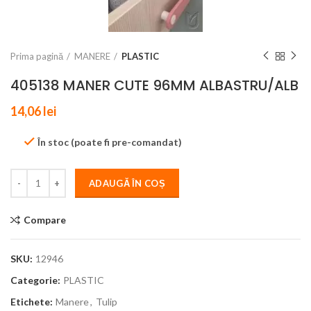
Prima pagină
MANERE
PLASTIC
405138 MANER CUTE 96MM ALBASTRU/ALB
14,06
lei
În stoc (poate fi pre-comandat)
ADAUGĂ ÎN COȘ
Compare
SKU:
12946
Categorie:
PLASTIC
Etichete:
Manere
,
Tulip