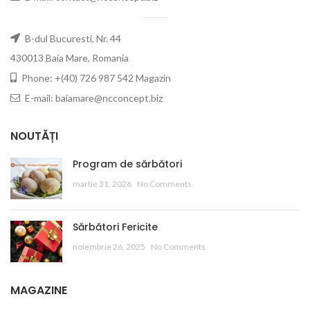
B-dul Bucuresti, Nr. 44
430013 Baia Mare, Romania
Phone: +(40) 726 987 542 Magazin
E-mail: baiamare@ncconcept.biz
NOUTĂȚI
Program de sărbători
martie 31, 2026
No Comments
Sărbători Fericite
noiembrie 26, 2025
No Comments
MAGAZINE