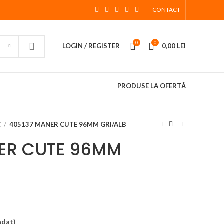
CONTACT
0
0
LOGIN / REGISTER
0,00
LEI
PRODUSE LA OFERTĂ
C
405137 MANER CUTE 96MM GRI/ALB
ER CUTE 96MM
ndat)