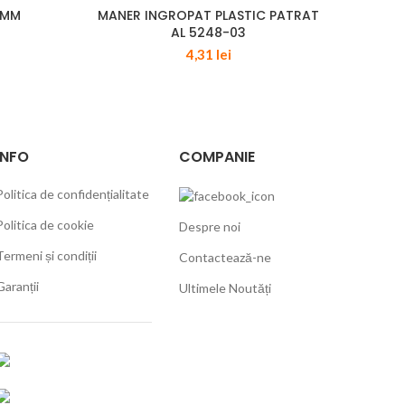
0MM
MANER INGROPAT PLASTIC PATRAT
40
AL 5248-03
4,31
lei
INFO
COMPANIE
Politica de confidențialitate
Politica de cookie
Despre noi
Termeni și condiții
Contactează-ne
Garanții
Ultimele Noutăți