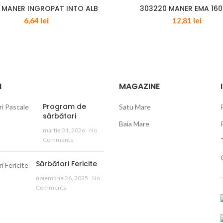
 MANER INGROPAT INTO ALB
303220 MANER EMA 16
6,64
lei
12,81
lei
I
MAGAZINE
Program de
Satu Mare
sărbători
Baia Mare
martie 31, 2026
No
Comments
Sărbători Fericite
noiembrie 26, 2025
No
Comments