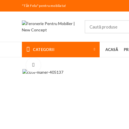
"Tăt Felu" pentru mobila ta!
CATEGORII
ACASĂ
PR
Click to enlarge