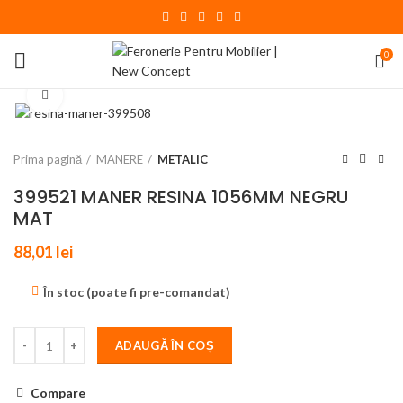
0
Click to enlarge
Prima pagină
MANERE
METALIC
399521 MANER RESINA 1056MM NEGRU
MAT
88,01
lei
În stoc (poate fi pre-comandat)
ADAUGĂ ÎN COȘ
Compare