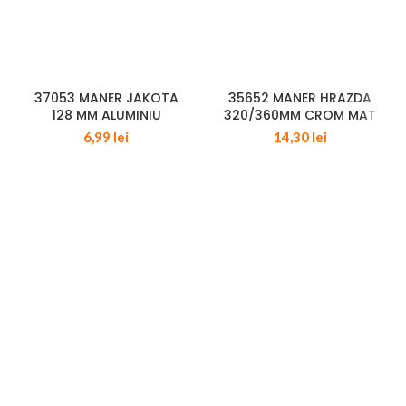
37053 MANER JAKOTA
35652 MANER HRAZDA
128 MM ALUMINIU
320/360MM CROM MAT
6,99
lei
14,30
lei