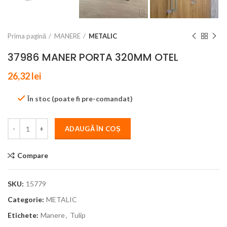
Prima pagină
MANERE
METALIC
37986 MANER PORTA 320MM OTEL
26,32
lei
În stoc (poate fi pre-comandat)
ADAUGĂ ÎN COȘ
Compare
SKU:
15779
Categorie:
METALIC
Etichete:
Manere
,
Tulip