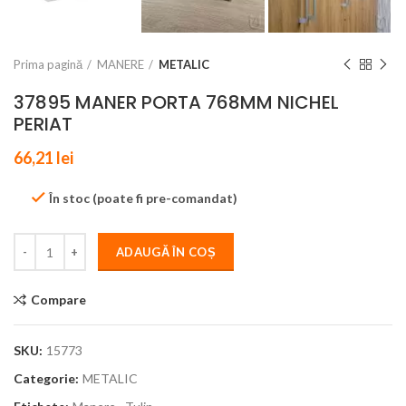
Prima pagină
MANERE
METALIC
37895 MANER PORTA 768MM NICHEL
PERIAT
66,21
lei
În stoc (poate fi pre-comandat)
ADAUGĂ ÎN COȘ
Compare
SKU:
15773
Categorie:
METALIC