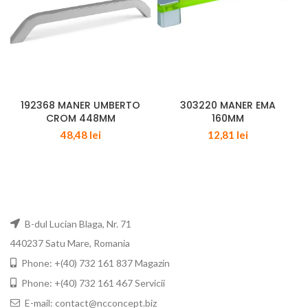
192368 MANER UMBERTO
303220 MANER EMA
CROM 448MM
160MM
48,48
lei
12,81
lei
B-dul Lucian Blaga, Nr. 71
440237 Satu Mare, Romania
Phone: +(40) 732 161 837 Magazin
Phone: +(40) 732 161 467 Servicii
E-mail: contact@ncconcept.biz