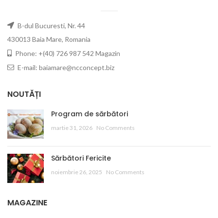
B-dul Bucuresti, Nr. 44
430013 Baia Mare, Romania
Phone: +(40) 726 987 542 Magazin
E-mail: baiamare@ncconcept.biz
NOUTĂȚI
Program de sărbători
martie 31, 2026
No Comments
Sărbători Fericite
noiembrie 26, 2025
No Comments
MAGAZINE