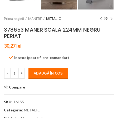
Prima pagină
MANERE
METALIC
378653 MANER SCALA 224MM NEGRU
PERIAT
30,27
lei
În stoc (poate fi pre-comandat)
ADAUGĂ ÎN COȘ
Compare
SKU:
16155
Categorie:
METALIC