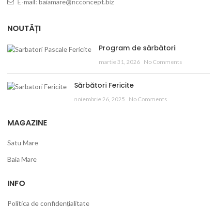
E-mail: baiamare@ncconcept.biz
NOUTĂȚI
Program de sărbători
martie 31, 2026
No Comments
Sărbători Fericite
noiembrie 26, 2025
No Comments
MAGAZINE
Satu Mare
Baia Mare
INFO
Politica de confidențialitate