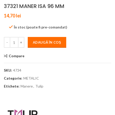
37321 MANER ISA 96 MM
14,70
lei
În stoc (poate fi pre-comandat)
ADAUGĂ ÎN COȘ
Compare
SKU:
4734
Categorie:
METALIC
Etichete:
Manere
,
Tulip