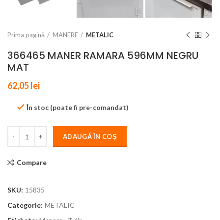
Prima pagină
MANERE
METALIC
366465 MANER RAMARA 596MM NEGRU
MAT
62,05
lei
În stoc (poate fi pre-comandat)
ADAUGĂ ÎN COȘ
Compare
SKU:
15835
Categorie:
METALIC