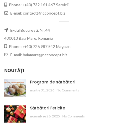
Phone: +(40) 732 161 467 Servicii
E-mail: contact@ncconcept.biz
B-dul Bucuresti, Nr. 44
430013 Baia Mare, Romania
Phone: +(40) 726 987 542 Magazin
E-mail: baiamare@ncconcept.biz
NOUTĂȚI
Program de sărbători
martie 31, 2026
No Comments
Sărbători Fericite
noiembrie 26, 2025
No Comments