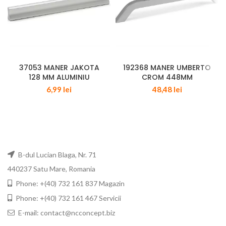
37053 MANER JAKOTA
192368 MANER UMBERTO
128 MM ALUMINIU
CROM 448MM
6,99
lei
48,48
lei
B-dul Lucian Blaga, Nr. 71
440237 Satu Mare, Romania
Phone: +(40) 732 161 837 Magazin
Phone: +(40) 732 161 467 Servicii
E-mail: contact@ncconcept.biz