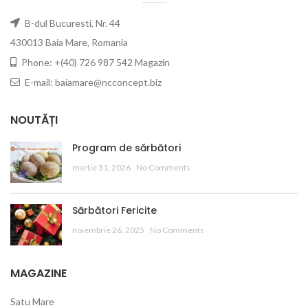
B-dul Bucuresti, Nr. 44
430013 Baia Mare, Romania
Phone: +(40) 726 987 542 Magazin
E-mail: baiamare@ncconcept.biz
NOUTĂȚI
Program de sărbători
martie 31, 2026
No Comments
Sărbători Fericite
noiembrie 26, 2025
No Comments
MAGAZINE
Satu Mare