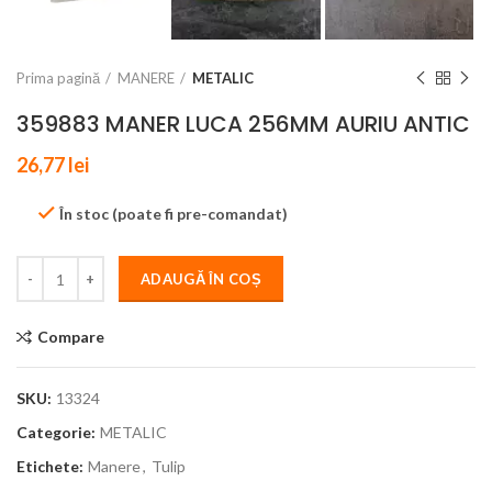
Prima pagină
MANERE
METALIC
359883 MANER LUCA 256MM AURIU ANTIC
26,77
lei
În stoc (poate fi pre-comandat)
ADAUGĂ ÎN COȘ
Compare
SKU:
13324
Categorie:
METALIC
Etichete:
Manere
,
Tulip