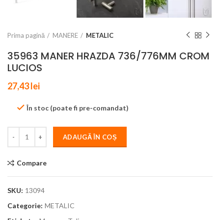
Prima pagină
MANERE
METALIC
35963 MANER HRAZDA 736/776MM CROM
LUCIOS
27,43
lei
În stoc (poate fi pre-comandat)
ADAUGĂ ÎN COȘ
Compare
SKU:
13094
Categorie:
METALIC