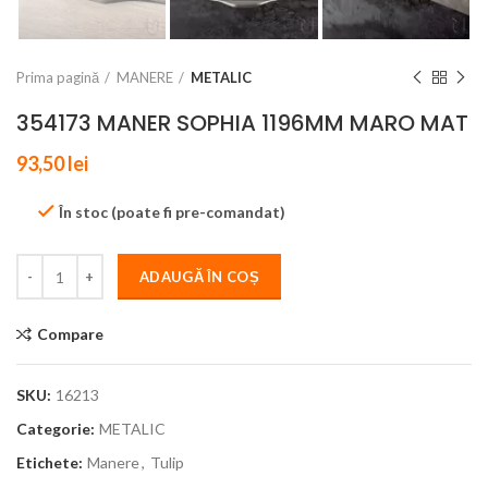
Prima pagină
MANERE
METALIC
354173 MANER SOPHIA 1196MM MARO MAT
93,50
lei
În stoc (poate fi pre-comandat)
ADAUGĂ ÎN COȘ
Compare
SKU:
16213
Categorie:
METALIC
Etichete:
Manere
,
Tulip