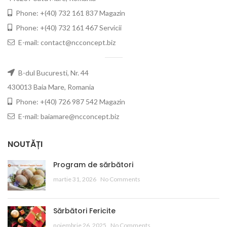
Phone: +(40) 732 161 837 Magazin
Phone: +(40) 732 161 467 Servicii
E-mail: contact@ncconcept.biz
B-dul Bucuresti, Nr. 44
430013 Baia Mare, Romania
Phone: +(40) 726 987 542 Magazin
E-mail: baiamare@ncconcept.biz
NOUTĂȚI
Program de sărbători
martie 31, 2026
No Comments
Sărbători Fericite
noiembrie 26, 2025
No Comments