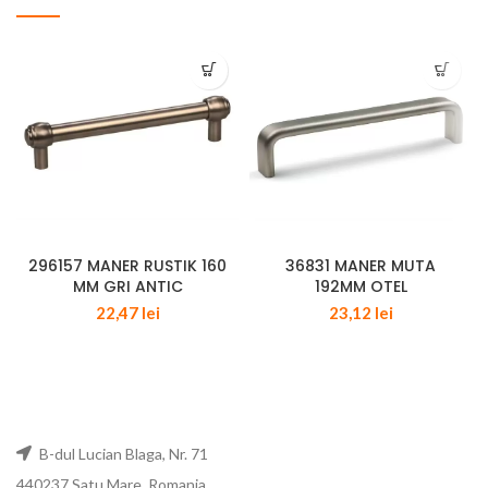
296157 MANER RUSTIK 160
36831 MANER MUTA
MM GRI ANTIC
192MM OTEL
22,47
lei
23,12
lei
B-dul Lucian Blaga, Nr. 71
440237 Satu Mare, Romania