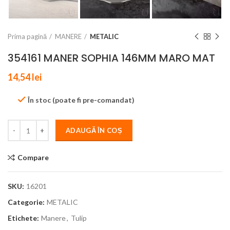
Prima pagină
MANERE
METALIC
354161 MANER SOPHIA 146MM MARO MAT
14,54
lei
În stoc (poate fi pre-comandat)
ADAUGĂ ÎN COȘ
Compare
SKU:
16201
Categorie:
METALIC
Etichete:
Manere
,
Tulip