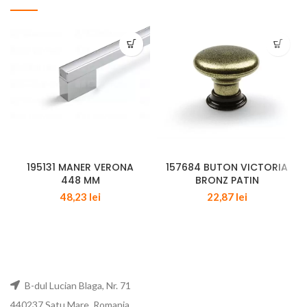
195131 MANER VERONA
157684 BUTON VICTORIA
448 MM
BRONZ PATIN
48,23
lei
22,87
lei
B-dul Lucian Blaga, Nr. 71
440237 Satu Mare, Romania