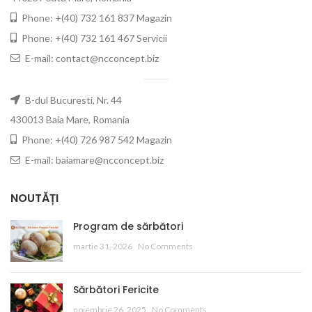
Phone: +(40) 732 161 837 Magazin
Phone: +(40) 732 161 467 Servicii
E-mail: contact@ncconcept.biz
B-dul Bucuresti, Nr. 44
430013 Baia Mare, Romania
Phone: +(40) 726 987 542 Magazin
E-mail: baiamare@ncconcept.biz
NOUTĂȚI
Program de sărbători
martie 31, 2026
No Comments
Sărbători Fericite
noiembrie 26, 2025
No Comments