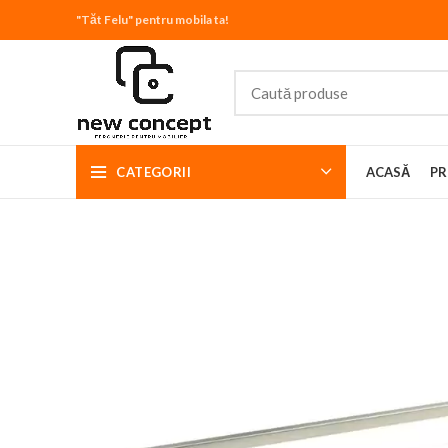
"Tăt Felu" pentru mobila ta!
CATEGORII
ACASĂ
PR