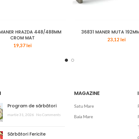
 MANER HRAZDA 448/488MM
36831 MANER MUTA 192MM
CROM MAT
23,12
lei
19,37
lei
I
MAGAZINE
Program de sărbători
Satu Mare
martie 31, 2026
No Comments
Baia Mare
Sărbători Fericite