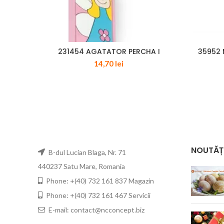
231454 AGATATOR PERCHA I
35952
14,70
lei
NOUTĂȚ
B-dul Lucian Blaga, Nr. 71
440237 Satu Mare, Romania
Phone: +(40) 732 161 837 Magazin
Phone: +(40) 732 161 467 Servicii
E-mail: contact@ncconcept.biz