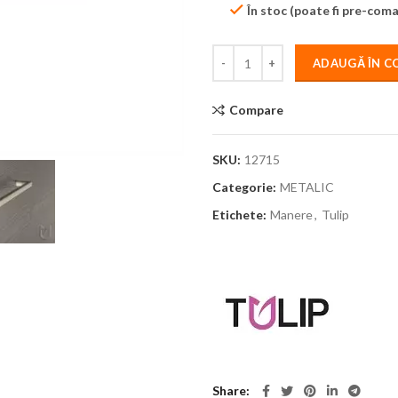
În stoc (poate fi pre-com
ADAUGĂ ÎN C
Compare
SKU:
12715
Categorie:
METALIC
Etichete:
Manere
,
Tulip
Share