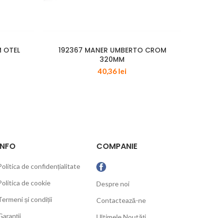
 OTEL
192367 MANER UMBERTO CROM
15730
320MM
40,36
lei
INFO
COMPANIE
Politica de confidențialitate
Politica de cookie
Despre noi
Termeni și condiții
Contactează-ne
Garanții
Ultimele Noutăți