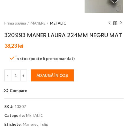
Prima pagină
MANERE
METALIC
320993 MANER LAURA 224MM NEGRU MAT
38,23
lei
În stoc (poate fi pre-comandat)
ADAUGĂ ÎN COȘ
Compare
SKU:
13307
Categorie:
METALIC
Etichete:
Manere
,
Tulip