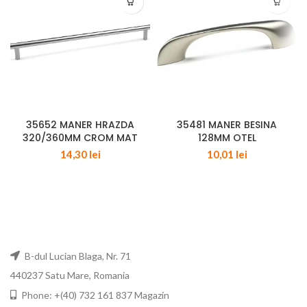
35652 MANER HRAZDA
35481 MANER BESINA
320/360MM CROM MAT
128MM OTEL
14,30
lei
10,01
lei
B-dul Lucian Blaga, Nr. 71
440237 Satu Mare, Romania
Phone: +(40) 732 161 837 Magazin