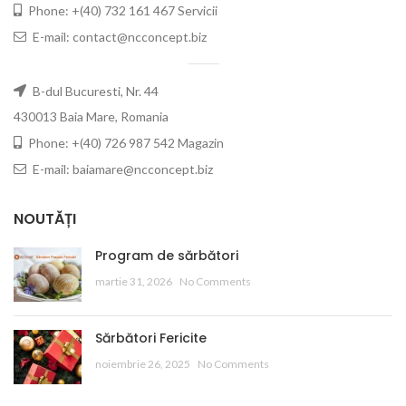
Phone: +(40) 732 161 467 Servicii
E-mail: contact@ncconcept.biz
B-dul Bucuresti, Nr. 44
430013 Baia Mare, Romania
Phone: +(40) 726 987 542 Magazin
E-mail: baiamare@ncconcept.biz
NOUTĂȚI
Program de sărbători
martie 31, 2026
No Comments
Sărbători Fericite
noiembrie 26, 2025
No Comments