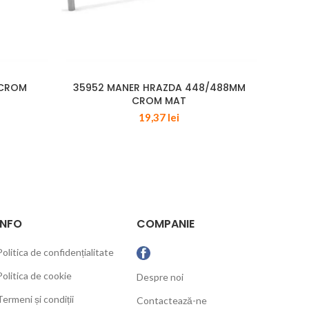
 CROM
35952 MANER HRAZDA 448/488MM
29615
CROM MAT
19,37
lei
INFO
COMPANIE
Politica de confidențialitate
Politica de cookie
Despre noi
Termeni și condiții
Contactează-ne