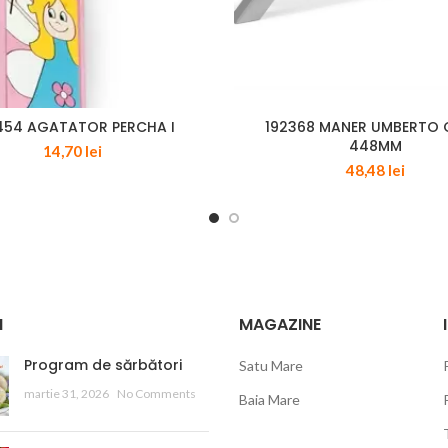
454 AGATATOR PERCHA I
192368 MANER UMBERTO
448MM
14,70
lei
48,48
lei
I
MAGAZINE
Program de sărbători
Satu Mare
martie 31, 2026
No Comments
Baia Mare