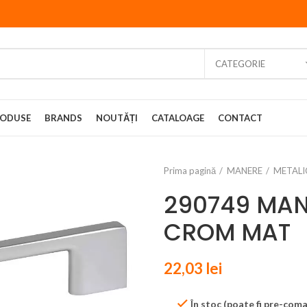
CATEGORIE
ODUSE
BRANDS
NOUTĂȚI
CATALOAGE
CONTACT
Prima pagină
MANERE
METALI
290749 MA
CROM MAT
22,03
lei
În stoc (poate fi pre-com