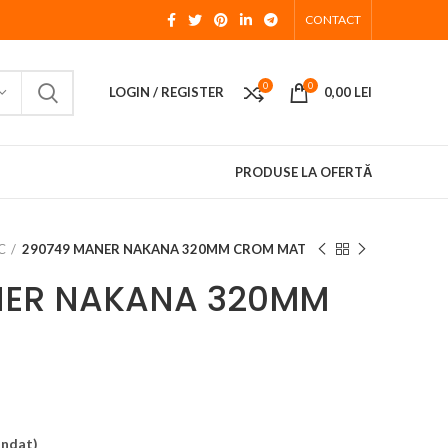
CONTACT
0
0
LOGIN / REGISTER
0,00
LEI
PRODUSE LA OFERTĂ
C
290749 MANER NAKANA 320MM CROM MAT
NER NAKANA 320MM
andat)