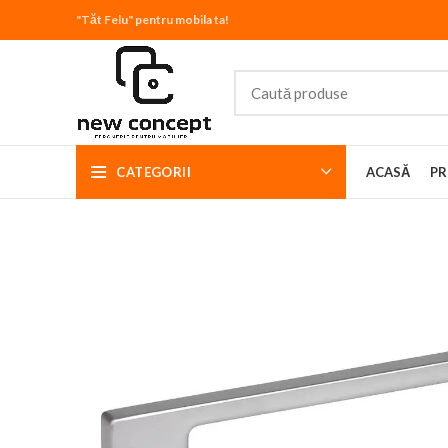
"Tăt Felu" pentru mobila ta!
CATEGORII
ACASĂ
PR