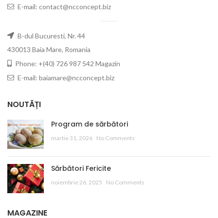
E-mail: contact@ncconcept.biz
B-dul Bucuresti, Nr. 44
430013 Baia Mare, Romania
Phone: +(40) 726 987 542 Magazin
E-mail: baiamare@ncconcept.biz
NOUTĂȚI
Program de sărbători
martie 31, 2026
No Comments
Sărbători Fericite
noiembrie 26, 2025
No Comments
MAGAZINE