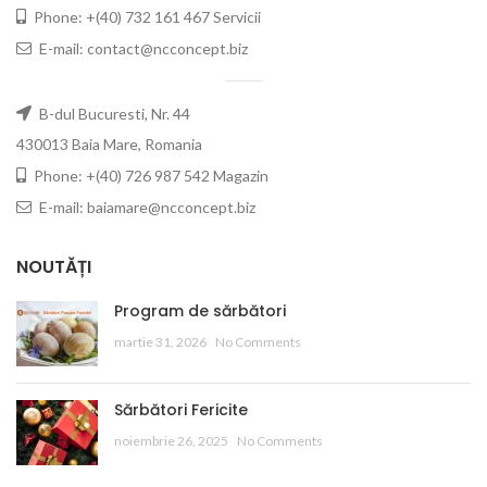
Phone: +(40) 732 161 467 Servicii
E-mail: contact@ncconcept.biz
B-dul Bucuresti, Nr. 44
430013 Baia Mare, Romania
Phone: +(40) 726 987 542 Magazin
E-mail: baiamare@ncconcept.biz
NOUTĂȚI
Program de sărbători
martie 31, 2026
No Comments
Sărbători Fericite
noiembrie 26, 2025
No Comments