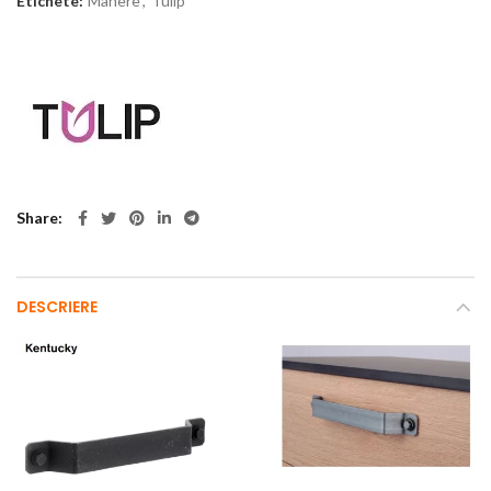
Etichete:
Manere
,
Tulip
Share
DESCRIERE