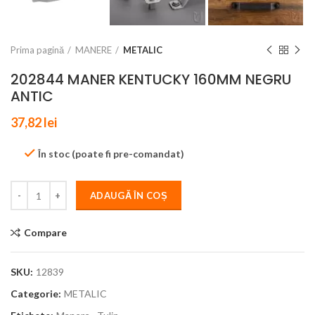
Prima pagină
MANERE
METALIC
202844 MANER KENTUCKY 160MM NEGRU
ANTIC
37,82
lei
În stoc (poate fi pre-comandat)
ADAUGĂ ÎN COȘ
Compare
SKU:
12839
Categorie:
METALIC