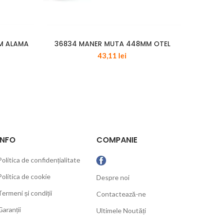
MM ALAMA
36834 MANER MUTA 448MM OTEL
354
43,11
lei
INFO
COMPANIE
Politica de confidențialitate
Politica de cookie
Despre noi
Termeni și condiții
Contactează-ne
Garanții
Ultimele Noutăți