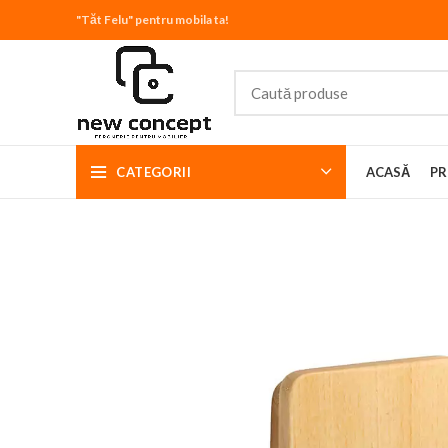
"Tăt Felu" pentru mobila ta!
CATEGORII
ACASĂ
PR