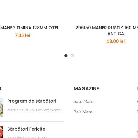
1 MANER TIMINA 128MM OTEL
296150 MANER RUSTIK 160 
ANTICA
7,35
lei
18,00
lei
I
MAGAZINE
Program de sărbători
Satu Mare
martie 31, 2026
No Comments
Baia Mare
Sărbători Fericite
noiembrie 26, 2025
No