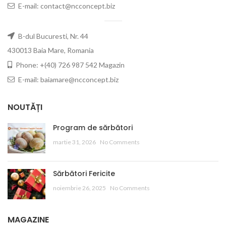
E-mail: contact@ncconcept.biz
B-dul Bucuresti, Nr. 44
430013 Baia Mare, Romania
Phone: +(40) 726 987 542 Magazin
E-mail: baiamare@ncconcept.biz
NOUTĂȚI
Program de sărbători
martie 31, 2026
No Comments
Sărbători Fericite
noiembrie 26, 2025
No Comments
MAGAZINE