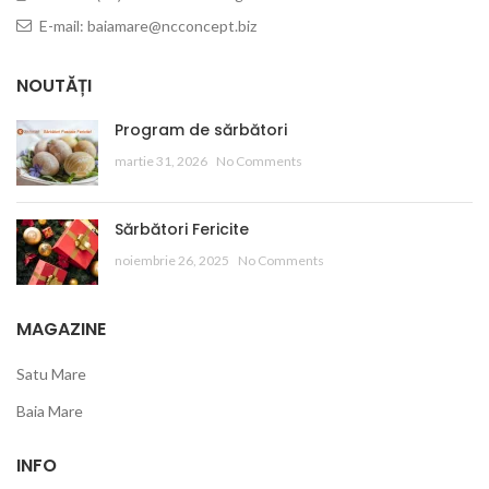
E-mail: baiamare@ncconcept.biz
NOUTĂȚI
Program de sărbători
martie 31, 2026
No Comments
Sărbători Fericite
noiembrie 26, 2025
No Comments
MAGAZINE
Satu Mare
Baia Mare
INFO