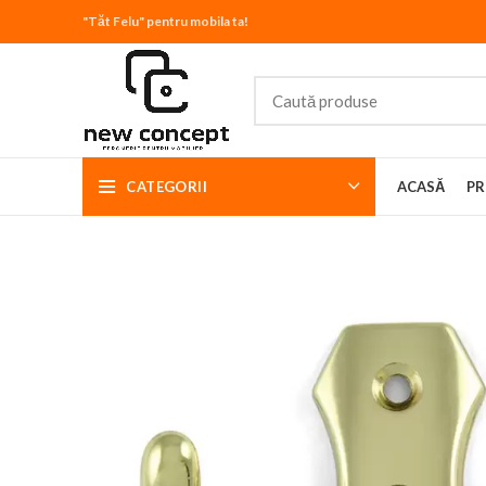
"Tăt Felu" pentru mobila ta!
CATEGORII
ACASĂ
PR