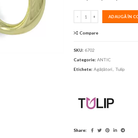
ADAUGĂ ÎN C
Compare
SKU:
6702
Categorie:
ANTIC
Etichete:
Agățători
,
Tulip
Share