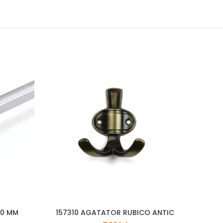
20 MM
157310 AGATATOR RUBICO ANTIC
354