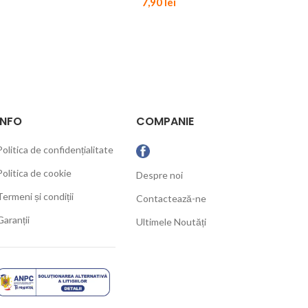
7,90
lei
INFO
COMPANIE
Politica de confidențialitate
Politica de cookie
Despre noi
Termeni și condiții
Contactează-ne
Garanții
Ultimele Noutăți