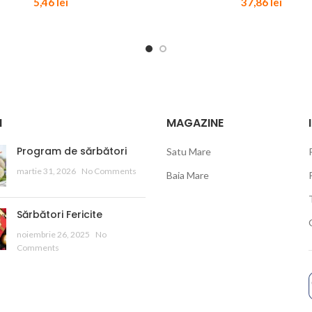
5,46
lei
37,86
lei
I
MAGAZINE
Program de sărbători
Satu Mare
martie 31, 2026
No Comments
Baia Mare
Sărbători Fericite
noiembrie 26, 2025
No
Comments