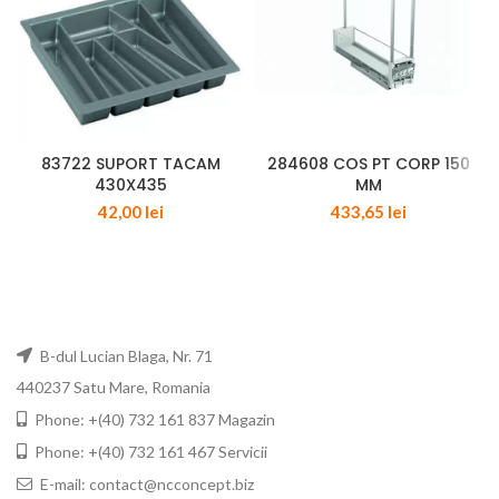
83722 SUPORT TACAM
284608 COS PT CORP 150
430X435
MM
42,00
lei
433,65
lei
B-dul Lucian Blaga, Nr. 71
440237 Satu Mare, Romania
Phone: +(40) 732 161 837 Magazin
Phone: +(40) 732 161 467 Servicii
E-mail: contact@ncconcept.biz