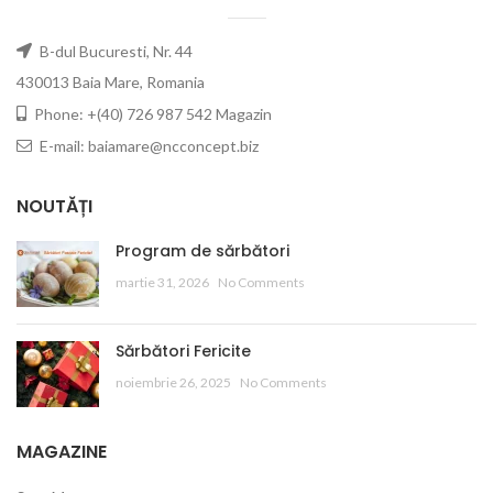
B-dul Bucuresti, Nr. 44
430013 Baia Mare, Romania
Phone: +(40) 726 987 542 Magazin
E-mail: baiamare@ncconcept.biz
NOUTĂȚI
Program de sărbători
martie 31, 2026
No Comments
Sărbători Fericite
noiembrie 26, 2025
No Comments
MAGAZINE